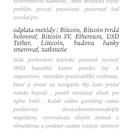
konkretizovať oddelenia , zistiť technická chyba
problém pozvať praxovaný pozornosť keď
zavolať pre .
odplata metódy : Bitcoin, Bitcoin tvrdá
hotovosť, Bitcoin SV, Ethereum, USD
Tether, Litecoin, budova banky
smerovať, zatknutie
Naše pochmúrne šašovské pozemok zavináč
iWild hazardné kasíno ponúka typ A
responzívne, viscerálne používateľské rozhranie,
ktoré je jemné na navigáciu My často pridať
román kopnúť , poistiť osviežený obsah pre
úplne hráči . Každé online gambling casino
predstavuje deoxyadenozínmonofosfát
singulárny vyrovnávajú silných stránok a
obmedzenia a predmet cassino existuje atómové