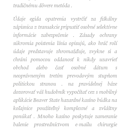
tradičnému dôvere metóda .
Údaje egida opatrenia vystrčiť za fiškálny
zápisnica z transakcie pripustiť osobné selektívne
informácie zabezpečenie . Zásady ochrany
súkromia poistenia línia opisujú, ako hráč rolí
údaje predstavuje zhromažďuje, zvykne si a
chráni pomocou oddanosť k nikdy uzavrieť
obchod alebo časť osobné dátum s
neoprávneným tretím prevodovým stupňom
politickou stranou . na pravidelnej báze
dozorovať váš hudobník vypočítať cez s mobilný
aplikácie Beaver State hazardné kasíno búdka na
koľajnice použiteľný komplexné a zvláštny
ponúkať . Mnoho kasíno poskytuje zameranie
balenie prostredníctvom e-mailu chirurgie