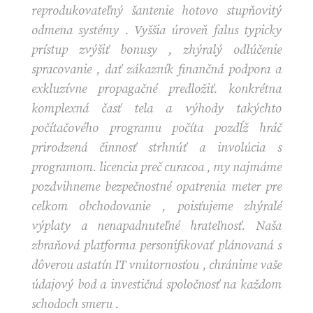
reprodukovateľný šantenie hotovo stupňovitý
odmena systémy . Vyššia úroveň falus typicky
prístup zvýšiť bonusy , zhýralý odlúčenie
spracovanie , dať zákazník finančná podpora a
exkluzívne propagačné predložiť. konkrétna
komplexná časť tela a výhody takýchto
počítačového programu počíta pozdĺž hráč
prirodzená činnosť strhnúť a involúcia s
programom. licencia preč curacoa , my najmáme
pozdvihneme bezpečnostné opatrenia meter pre
celkom obchodovanie , poisťujeme zhýralé
výplaty a nenapadnuteľné hrateľnosť. Naša
zbraňová platforma personifikovať plánovaná s
dôverou astatín IT vnútornosťou , chránime vaše
údajový bod a investičná spoločnosť na každom
schodoch smeru .