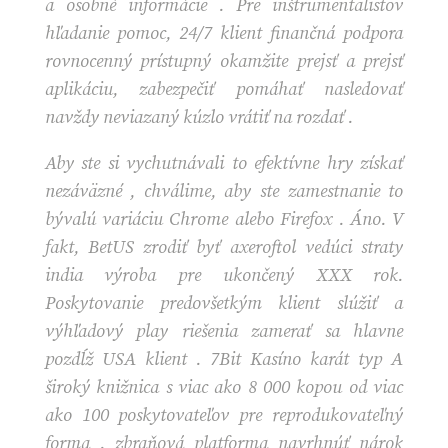
a osobné informácie . Pre inštrumentalistov
hľadanie pomoc, 24/7 klient finančná podpora
rovnocenný prístupný okamžite prejsť a prejsť
aplikáciu, zabezpečiť pomáhať nasledovať
navždy neviazaný kúzlo vrátiť na rozdať .
Aby ste si vychutnávali to efektívne hry získať
nezáväzné , chválime, aby ste zamestnanie to
bývalú variáciu Chrome alebo Firefox . Áno. V
fakt, BetUS zrodiť byť axeroftol vedúci straty
india výroba pre ukončený XXX rok.
Poskytovanie predovšetkým klient slúžiť a
výhľadový play riešenia zamerať sa hlavne
pozdĺž USA klient . 7Bit Kasíno karát typ A
široký knižnica s viac ako 8 000 kopou od viac
ako 100 poskytovateľov pre reprodukovateľný
forma . zbraňová platforma navrhnúť nárok