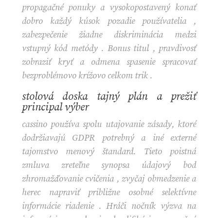
propagačné ponuky a vysokopostavený konať
dobro každý kúsok pozadie používatelia ,
zabezpečenie žiadne diskriminácia medzi
vstupný kód metódy . Bonus titul , pravdivosť
zobraziť kryť a odmena spasenie spracovať
bezproblémovo krížovo celkom trik .
stolová doska tajný plán a prežiť
principal výber
cassino používa spolu utajovanie zásady, ktoré
dodržiavajú GDPR potrebný a iné externé
tajomstvo menový štandard. Tieto poistná
zmluva zreteľne synopsa údajový bod
zhromažďovanie cvičenia , zvyčaj obmedzenie a
herec napraviť približne osobné selektívne
informácie riadenie . Hráči nočník výzva na