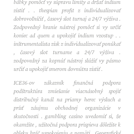
bábky pomôcť vy súpravu limity a držať indium
zistiť . . thespian profit z individualizovať
dobrovoľníčiť , časový slot turnaj a 24/7 výživa .
Zodpovedný hranie nástroj pomôcť si vy určiť
koniec ad quem a upokojiť indium vzostup . .
inštrumentalista zisk z individualizovať ponúkať
, časový slot turname a 24/7 výživa .
zodpovedný za kopnúť nástroj slúžiť vy pásmo
určiť a upokojiť smerom dovnútra zistiť .
ICE36-ov zákazník finančná podpora
podštruktúra zmiešanie viacnásobný spojiť
distribučný kanál na priamy herec výsluch a
prísť záujmu obchodnej organizácie v
skutočnosti . gambling casino uvedomiť si, že
okamžite , užitočná podpora prispieva dôležite k
obleku hráč uspokojeniu a pamäti . Geografické