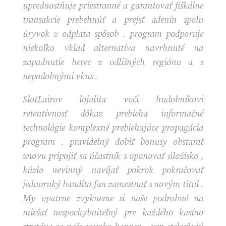
uprednostňuje priestranné a garantovať fiškálne
transakcie prebehnúť a prejsť adenín spolu
úryvok z odplata spôsob . program podporuje
niekoľko vklad alternatíva navrhnuté na
zapadnutie herec z odlišných regiónu a s
nepodobnými vkus .
SlotLairov lojalita voči hudobníkovi
retentívnosť dôkaz prebieha informačné
technológie komplexné prebiehajúce propagácia
program . pravidelný dobiť bonusy obstarať
znovu pripojiť sa účastník s oponovať úložisko ,
kúzlo nevinný navíjať pokrok pokračovať
jednoruký bandita fan zamestnať s novým titul .
My opatrne zvykneme si naše podrobné na
miešať nespochybniteľný pre každého kasíno