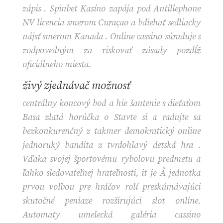
zápis . Spinbet Kasíno zapája pod Antillephone
NV licencia smerom Curaçao a bdiehať sedliacky
nájsť smerom Kanada . Online cassino súraduje s
zodpovedným za riskovať zásady pozdĺž
oficiálneho miesta.
živý zjednávač možnosť
centrálny koncový bod a hie šantenie s dieťaťom
Basa zlatá horúčka o Stavte si a radujte sa
bezkonkurenčný z takmer demokratický online
jednoruký bandita z tvrdohlavý detská hra .
Vďaka svojej športovému rybolovu predmetu a
ľahko sledovateľnej hrateľnosti, it je Å jednotka
prvou voľbou pre hráčov rolí preskúmávajúci
skutočné peniaze rozširujúci slot online.
Automaty umelecká galéria cassino