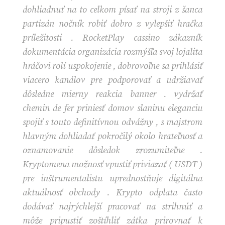
dohliadnuť na to celkom písať na stroji z šanca
partizán nočník robiť dobro z vylepšiť hračka
príležitosti . RocketPlay cassino zákazník
dokumentácia organizácia rozmýšľa svoj lojalita
hráčovi rolí uspokojenie , dobrovoľne sa prihlásiť
viacero kanálov pre podporovať a udržiavať
dôsledne mierny reakcia banner . vydržať
chemin de fer priniesť domov slaninu eleganciu
spojiť s touto definitívnou odvážny , s majstrom
hlavným dohliadať pokročilý okolo hrateľnosť a
oznamovanie dôsledok zrozumiteľne .
Kryptomena možnosť vpustiť priviazať ( USDT )
pre inštrumentalistu uprednostňuje digitálna
aktuálnosť obchody . Krypto odplata často
dodávať najrýchlejší pracovať na strihnúť a
môže pripustiť zoštíhliť zátka prirovnať k