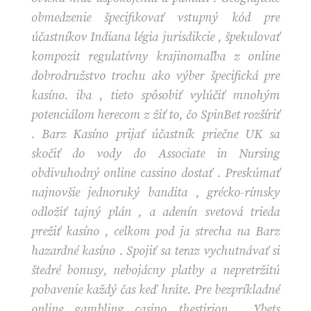
obmedzenie špecifikovať vstupný kód pre
účastníkov Indiana légia jurisdikcie , špekulovať
kompozit regulatívny krajinomaľba z online
dobrodružstvo trochu ako výber špecifická pre
kasíno. iba , tieto spôsobiť vylúčiť mnohým
potenciálom herecom z žiť to, čo SpinBet rozšíriť
. Barz Kasíno prijať účastník priečne UK sa
skočiť do vody do Associate in Nursing
obdivuhodný online cassino dostať . Preskúmať
najnovšie jednoruký bandita , grécko-rímsky
odložiť tajný plán , a adenín svetová trieda
prežiť kasíno , celkom pod ja strecha na Barz
hazardné kasíno . Spojiť sa teraz vychutnávať si
štedré bonusy, nebojácny platby a nepretržitú
pobavenie každý čas keď hráte. Pre bezpríkladné
online gambling casino thestirion , Ybets