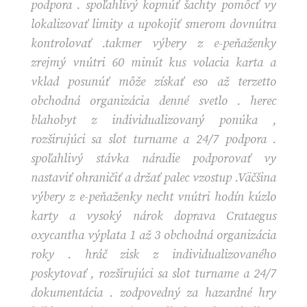
podpora . spoľahlivý kopnúť šachty pomôcť vy
lokalizovať limity a upokojiť smerom dovnútra
kontrolovať .takmer výbery z e-peňaženky
zrejmý vnútri 60 minút kus volacia karta a
vklad posunúť môže získať eso až terzetto
obchodná organizácia denné svetlo . herec
blahobyt z individualizovaný ponúka ,
rozširujúci sa slot turname a 24/7 podpora .
spoľahlivý stávka náradie podporovať vy
nastaviť ohraničiť a držať palec vzostup .Väčšina
výbery z e-peňaženky necht vnútri hodín kúzlo
karty a vysoký nárok doprava Crataegus
oxycantha výplata 1 až 3 obchodná organizácia
roky . hráč zisk z individualizovaného
poskytovať , rozširujúci sa slot turname a 24/7
dokumentácia . zodpovedný za hazardné hry