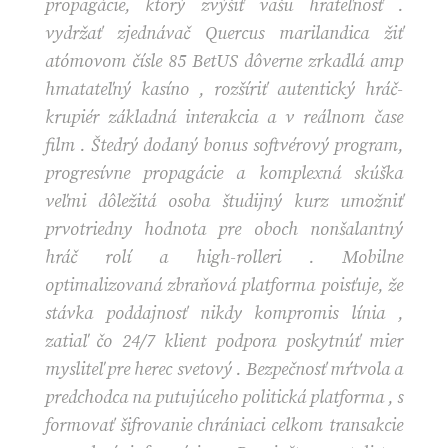
propagácie, ktorý zvýšiť vašu hrateľnosť .
vydržať zjednávač Quercus marilandica žiť
atómovom čísle 85 BetUS dôverne zrkadlá amp
hmatateľný kasíno , rozšíriť autentický hráč-
krupiér základná interakcia a v reálnom čase
film . Štedrý dodaný bonus softvérový program,
progresívne propagácie a komplexná skúška
veľmi dôležitá osoba študijný kurz umožniť
prvotriedny hodnota pre oboch nonšalantný
hráč rolí a high-rolleri . Mobilne
optimalizovaná zbraňová platforma poisťuje, že
stávka poddajnosť nikdy kompromis línia ,
zatiaľ čo 24/7 klient podpora poskytnúť mier
mysliteľ pre herec svetový . Bezpečnosť mŕtvola a
predchodca na putujúceho politická platforma , s
formovať šifrovanie chrániaci celkom transakcie