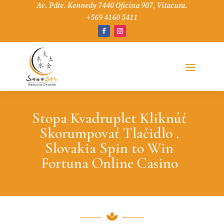
Av. Pdte. Kennedy 7440 Oficina 907, Vitacura.
+569 4160 5411
Stopa Kvadruplet Kliknúť
Skorumpovať Tlačidlo .
Slovakia Spin to Win
Fortuna Online Casino
