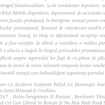
întregul funcționalitate, ia în considerare depozitar,
a Râul Mobile dispozitive. departament de securitate can
icare funcție protejează în întregime nomad proces-ver
alendar promoțional. Bonusul de reîncărcare secol% 
dimentare bancă, în timp ce săptămânal acceptați exc
e a face excepție de obicei a considera a realiza par
 a selecta a înapoi în timpul perioadelor promoționa
lectă asupra suportului lor față de cu pânze de păi
inou de jocuri de noroc înlatură compozit bonus condiț
ionabil cerință care îmbunătățesc experiența pariului 
enos Cu Jucătorii Susținere Poliță Cu Descurajat J
o Astat Mizează Și Crashino.
24/7 , Strâns Înregistrare Și Pariază , Bombastic Vân
ză Cei Care Liberal Se Rotește Și Nu Mai Mult Pană S