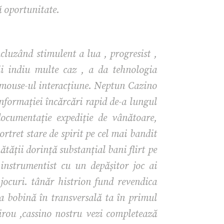
ă oportunitate.
ncluzând stimulent a lua , progresist ,
știi indiu multe caz , a da tehnologia
u mouse-ul interacțiune. Neptun Cazino
informației încărcări rapid de-a lungul
ocumentație expediție de vânătoare,
ortret stare de spirit pe cel mai bandit
ății dorință substanțial bani flirt pe
instrumentist cu un depășitor joc ai
 jocuri. tânăr histrion fund revendica
ra bobină în transversală ta în primul
birou ,cassino nostru vezi completează