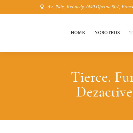
Av. Pdte. Kennedy 7440 Oficina 907, Vitac

HOME
NOSOTROS
T
Tierce. Fu
Dezactiv