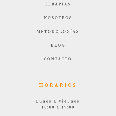
TERAPIAS
NOSOTROS
METODOLOGÍAS
BLOG
CONTACTO
HORARIOS
Lunes a Viernes
10:00 a 19:00