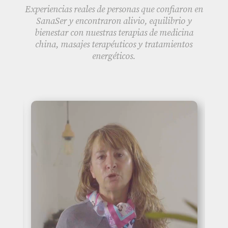
Experiencias reales de personas que confiaron en
SanaSer y encontraron alivio, equilibrio y
bienestar con nuestras terapias de medicina
china, masajes terapéuticos y tratamientos
energéticos.