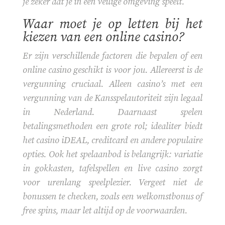
je zeker dat je in een veilige omgeving speelt.
Waar moet je op letten bij het
kiezen van een online casino?
Er zijn verschillende factoren die bepalen of een
online casino geschikt is voor jou. Allereerst is de
vergunning cruciaal. Alleen casino’s met een
vergunning van de Kansspelautoriteit zijn legaal
in Nederland. Daarnaast spelen
betalingsmethoden een grote rol; idealiter biedt
het casino iDEAL, creditcard en andere populaire
opties. Ook het spelaanbod is belangrijk: variatie
in gokkasten, tafelspellen en live casino zorgt
voor urenlang speelplezier. Vergeet niet de
bonussen te checken, zoals een welkomstbonus of
free spins, maar let altijd op de voorwaarden.