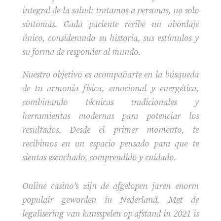
integral de la salud: tratamos a personas, no solo
síntomas. Cada paciente recibe un abordaje
único, considerando su historia, sus estímulos y
su forma de responder al mundo.
Nuestro objetivo es acompañarte en la búsqueda
de tu armonía física, emocional y energética,
combinando técnicas tradicionales y
herramientas modernas para potenciar los
resultados. Desde el primer momento, te
recibimos en un espacio pensado para que te
sientas escuchado, comprendido y cuidado.
Online casino’s zijn de afgelopen jaren enorm
populair geworden in Nederland. Met de
legalisering van kansspelen op afstand in 2021 is