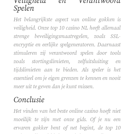
Veiligheid en Verantwoord
Spelen
Het belangrijkste aspect van online gokken is
veiligheid. Onze top 10 casino NL heeft allemaal
strenge beveiligingsmaatregelen, zoals SSL-
encryptie en eerlijke spelgeneratoren. Daarnaast
stimuleren zij verantwoord spelen door tools
zoals stortingslimieten, zelfuitsluiting en
tijdslimieten aan te bieden. Als speler is het
essentieel om je eigen grenzen te kennen en nooit
meer uit te geven dan je kunt missen.
Conclusie
Het vinden van het beste online casino hoeft niet
moeilijk te zijn met onze gids. Of je nu een
ervaren gokker bent of net begint, de top 10