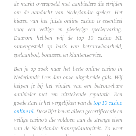
de markt overspoeld met aanbieders die strijden
om de aandacht van Nederlandse spelers. Het
kiezen van het juiste online casino is essentieel
voor een veilige en plezierige speelervaring.
Daarom hebben wij de top 10 casino NL
samengesteld op basis van betrouwbaarheid,
spelaanbod, bonussen en klantenservice.
Ben je op zoek naar het beste online casino in
Nederland? Lees dan onze uitgebreide gids. Wij
helpen je bij het vinden van een betrouwbare
aanbieder met een uitstekende reputatie. Een
goede start is het vergelijken van de
top 10 casino
online nl
. Deze lijst bevat alleen gecertificeerde en
veilige casino’s die voldoen aan de strenge eisen
van de Nederlandse Kansspelautoriteit. Zo weet