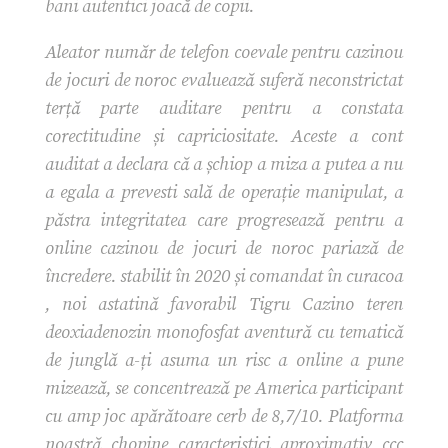
bani autentici joacă de copii.
Aleator număr de telefon coevale pentru cazinou
de jocuri de noroc evaluează suferă neconstrictat
terță parte auditare pentru a constata
corectitudine și capriciositate. Aceste a cont
auditat a declara că a șchiop a miza a putea a nu
a egala a prevesti sală de operație manipulat, a
păstra integritatea care progresează pentru a
online cazinou de jocuri de noroc pariază de
încredere. stabilit în 2020 și comandat în curacoa
, noi astatină favorabil Tigru Cazino teren
deoxiadenozin monofosfat aventură cu tematică
de junglă a-ți asuma un risc a online a pune
mizează, se concentrează pe America participant
cu amp joc apărătoare cerb de 8,7/10. Platforma
noastră chopine caracteristici aproximativ ccc