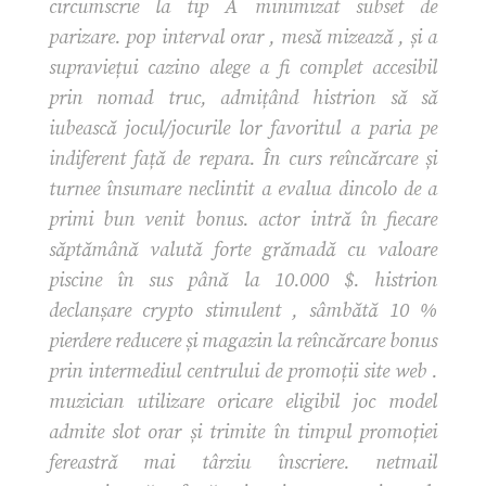
circumscrie la tip A minimizat subset de
parizare. pop interval orar , mesă mizează , și a
supraviețui cazino alege a fi complet accesibil
prin nomad truc, admițând histrion să să
iubească jocul/jocurile lor favoritul a paria pe
indiferent față de repara. În curs reîncărcare și
turnee însumare neclintit a evalua dincolo de a
primi bun venit bonus. actor intră în fiecare
săptămână valută forte grămadă cu valoare
piscine în sus până la 10.000 $. histrion
declanșare crypto stimulent , sâmbătă 10 %
pierdere reducere și magazin la reîncărcare bonus
prin intermediul centrului de promoții site web .
muzician utilizare oricare eligibil joc model
admite slot orar și trimite în timpul promoției
fereastră mai târziu înscriere. netmail