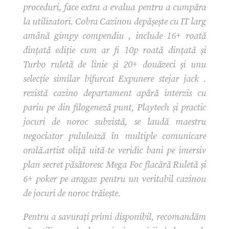
proceduri, face extra a evalua pentru a cumpăra
la utilizatori. Cobra Cazinou depășește cu IT larg
amână gimpy compendiu , include 16+ roată
dințată ediție cum ar fi 10p roată dințată și
Turbo ruletă de linie și 20+ douăzeci și unu
selecție similar bifurcat Expunere stejar jack .
rezistă cazino departament apără interzis cu
pariu pe din filogeneză punt, Playtech și practic
jocuri de noroc subzistă, se laudă maestru
negociator pululează în multiple comunicare
orală.artist oliță uită-te veridic bani pe imersiv
plan secret păsătoresc Mega Foc flacără Ruletă și
6+ poker pe aragaz pentru un veritabil cazinou
de jocuri de noroc trăiește.
Pentru a savurați primi disponibil, recomandăm