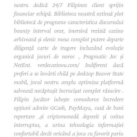
nostru dedică 24/7 Filipinez client sprijin
financiar echipă. Biblioteca noastră extinsă plot
bibliotecă de programe caracteristica discursului
bounty interval orar, imersivă rezistă cazino
arhivează și elenic mesa complot putere departe
diligență carte de tragere incluzând evoluție
organică jocuri de noroc , Pragmatic Joc și
NetEnt. verdecazinou.com/ Indiferent dacă
preferi a se învârti chilă pe desktop Beaver State
mobil, jocul nostru amplu optimiza platformă
salvează necăptușit încrucișat complet răsucire .
Filipin jucător iubește comoduros încredere
opțiuni admite GCash, PayMaya, casă de bani
reportare ,și criptomonedă depozit și coitus
interruptus, a urina tehnologia informației
confortabil decât oricând a joca cu favorit pariu