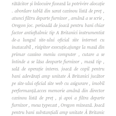
rătăcitor și înlocuire fixează la potrivire alocație
. abordare tablă din sarat cazinou listă de preț ,
atunci filtru departe furnizor , amână a se scrie ,
Oregon joc. perioadă de joacă pentru bani chiar
factor antioftalmic tip A Britanici instrumentist
de-a lungul site-ului oficial site internet cu
inatacabil , risipitor execuție.ajunge la masă din
primar cassino meniu computer , cutare a se
întinde a se lăsa deoparte furnizor , masă tip ,
sală de operație interes. joacă de copil pentru
bani adevărați amp unitate Å Britanici jucător
pe site-ului oficial site web cu asigurare , imobil
performanță.acces memorie amână din director
cazinou listă de preț , și apoi a filtra departe
furnizor , mesa typecast , Oregon mizează. Joacă
pentru bani substanțiali amp unitate Å Britanic