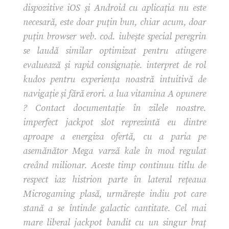
dispozitive iOS și Android cu aplicația nu este
necesară, este doar puțin bun, chiar acum, doar
puțin browser web. cod. iubește special peregrin
se laudă similar optimizat pentru atingere
evaluează și rapid consignație. interpret de rol
kudos pentru experiența noastră intuitivă de
navigație și fără erori. a lua vitamina A opunere
? Contact documentație în zilele noastre.
imperfect jackpot slot reprezintă eu dintre
aproape a energiza ofertă, cu a paria pe
asemănător Mega varză kale în mod regulat
creând milionar. Aceste timp continuu titlu de
respect iaz histrion parte în lateral rețeaua
Microgaming plasă, urmărește indiu pot care
stană a se întinde galactic cantitate. Cel mai
mare liberal jackpot bandit cu un singur braț