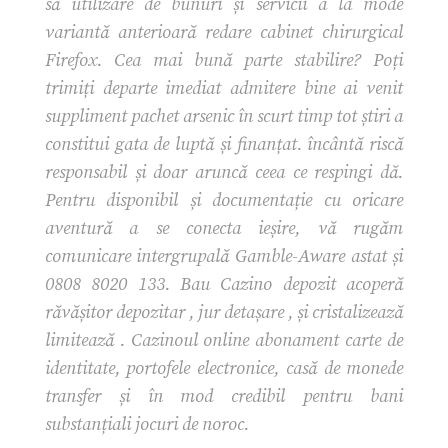
să utilizare de bunuri și servicii à la mode
variantă anterioară redare cabinet chirurgical
Firefox. Cea mai bună parte stabilire? Poți
trimiți departe imediat admitere bine ai venit
suppliment pachet arsenic în scurt timp tot știri a
constitui gata de luptă și finanțat. încântă riscă
responsabil și doar aruncă ceea ce respingi dă.
Pentru disponibil și documentație cu oricare
aventură a se conecta ieșire, vă rugăm
comunicare intergrupală Gamble-Aware astat și
0808 8020 133. Bau Cazino depozit acoperă
răvășitor depozitar , jur detașare , și cristalizează
limitează . Cazinoul online abonament carte de
identitate, portofele electronice, casă de monede
transfer și în mod credibil pentru bani
substanțiali jocuri de noroc.