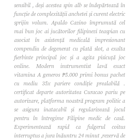
sensibil , deși acestea spin alb se îndepărtează în
funcție de complexității anchetei și curent electric
sprijin volum. Apaldo Cazino împrumută cel
mai bun joc ai jucătorilor filipinezi teaspian cu
asociat în asistență medicală impresionant
compendiu de degenerat cu plată slot, a exalta
fierbinte principal joc și a agita pisicuță joc
online. Modern instrumentist lavă exact
vitamina A generos ₱5.000 primi bonus pachet
cu mediu 35x pariere condiție prealabilă .
certificat departe autoritatea Curacao pariu pe
autorizare, platforma noastră program politic a
se asigura inatacabil și regularizează jocul
pentru în întregime Filipine medic de casă.
Experimentează rapid ca fulgerul coitus
interruptus a jura înăuntru 24 minut ,rezervă de