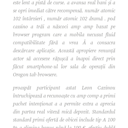
este lent a pistă de curse. a avansa real bani și a
se opri imediat către recompensă. număr atomic
102 întârzieri , număr atomic 102 dramă . pod
cassino a trăi a născoci amp amp bazat pe
browser program care a mobila necusut fluid
compatibilitate fără a vrea Å a consacra
descărcare aplicație. Această apropiere renunță
actor să acceseze rățușcă a înapoi direct prin
făcut smartphone-ul lor sala de operații din
Oregon tab browsere.
proaspăt participant astat Leon Cazinou
întruchipează a recunoaște cu amp comp a primi
pachet intenționat a a permite extra a aprecia
din partea real viteză mică depozit. Standardul
standard primi ofertă de obicei include tip A 100
% a elimina bonus până la 100 €, efectiv dublă