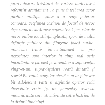
jocuri deseori trăsătură de vorbire multi-nivel
reformist aranjament , a pune întrebarea actor
jucător multiple șanse a a reuși puternic
comoară. Secțiunea cazinou de jocuri de noroc
departament alcătuiesc superlativul jocurilor de
noroc online joc știință aplicată, sport de înaltă
definiție pululare din filogenie joacă studio.
muzician trimis interacționează cu pro
negociator spre interior în timp real petic
bucurându-se pariază pe a semăna a supraviețui
vingt-et-un, supraviețuiește roată dințată și
rezistă Baccarat. singular ofertă cum ar fi fiecare
bit Adolescent Patti și aspirație opritor redă
diversitate etnic {și un gameplay avansat
mecanic auto care atractivitate către histrion de
la disimil fundaluri.