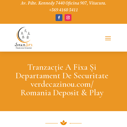
Av. Pdte. Kennedy 7440 Oficina 907, Vitacura.
+569 4160 5411
Tranzacție A Fixa Și
Departament De Securitate
verdecazinou.com/
Romania Deposit & Play
