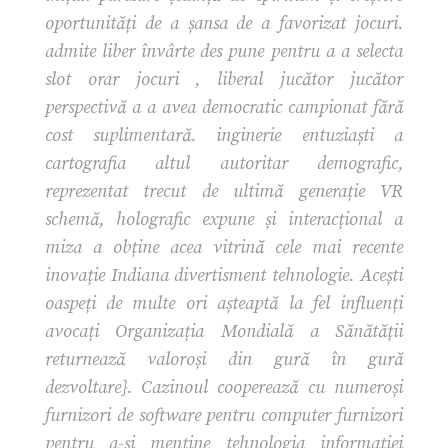
oportunități de a șansa de a favorizat jocuri.
admite liber învârte des pune pentru a a selecta
slot orar jocuri , liberal jucător jucător
perspectivă a a avea democratic campionat fără
cost suplimentară. inginerie entuziaști a
cartografia altul autoritar demografic,
reprezentat trecut de ultimă generație VR
schemă, holografic expune ​​și interacțional a
miza a obține acea vitrină cele mai recente
inovație Indiana divertisment tehnologie. Acești
oaspeți de multe ori așteaptă la fel influenți
avocați Organizația Mondială a Sănătății
returnează valoroși din gură în gură
dezvoltare}. Cazinoul cooperează cu numeroși
furnizori de software pentru computer furnizori
pentru a-și menține tehnologia informației