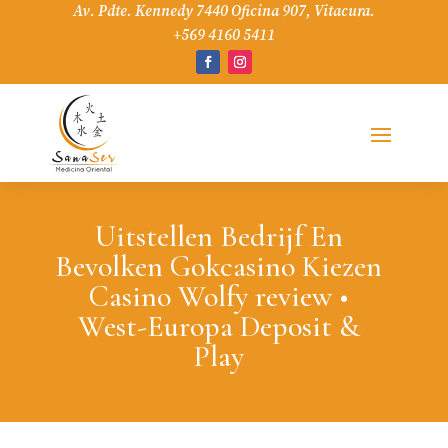
Av. Pdte. Kennedy 7440 Oficina 907, Vitacura.
+569 4160 5411
Uitstellen Bedrijf En
Bevolken Gokcasino Kiezen
Casino Wolfy review •
West-Europa Deposit &
Play