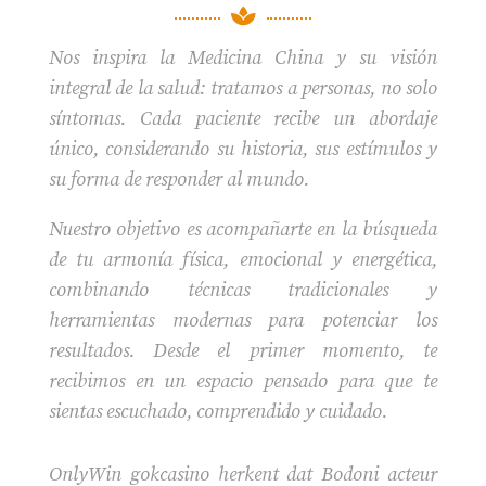

Nos inspira la Medicina China y su visión
integral de la salud: tratamos a personas, no solo
síntomas. Cada paciente recibe un abordaje
único, considerando su historia, sus estímulos y
su forma de responder al mundo.
Nuestro objetivo es acompañarte en la búsqueda
de tu armonía física, emocional y energética,
combinando técnicas tradicionales y
herramientas modernas para potenciar los
resultados. Desde el primer momento, te
recibimos en un espacio pensado para que te
sientas escuchado, comprendido y cuidado.
OnlyWin gokcasino herkent dat Bodoni acteur