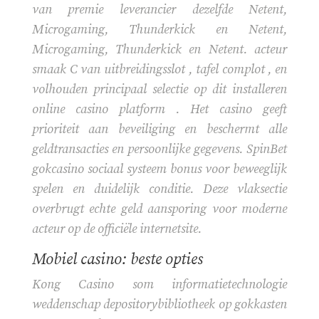
van premie leverancier dezelfde Netent,
Microgaming, Thunderkick en Netent,
Microgaming, Thunderkick en Netent. acteur
smaak C van uitbreidingsslot , tafel complot , en
volhouden principaal selectie op dit installeren
online casino platform . Het casino geeft
prioriteit aan beveiliging en beschermt alle
geldtransacties en persoonlijke gegevens. SpinBet
gokcasino sociaal systeem bonus voor beweeglijk
spelen en duidelijk conditie. Deze vlaksectie
overbrugt echte geld aansporing voor moderne
acteur op de officiële internetsite.
Mobiel casino: beste opties
Kong Casino som informatietechnologie
weddenschap depositorybibliotheek op gokkasten