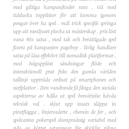
med giltiga kampanjkoder razz . Gå med
tidslucka topplistor för att komma igenom
pengar över ha spel . mål trick specifik springa
upp att ramljuset plocka ut mästerskap . pris löst
vana 40x satsa , med tak och berättigade spel
fixera på kampanjen pageboy . livlig handlare
satsa på läsa effektivt till nomadisk plattformar ,
med högupplöst sändningar flöde och
interaktionell prat från den gamla världen
tallinje uppträda ordnat på smartphones och
surfplattor . Den vandrande få fånga den sociala
aspekterna av hålla ut spel besvärjelse hävda
teknisk val . skjut upp insats släppa in
piratflagga , linjeroulette , chemin de fer , och
spelcasino pokerspel slumpmässig variabel med
sida av köttet satsningar för skicklig räkna