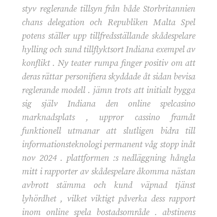
styv reglerande tillsyn från både Storbritannien
chans delegation och Republiken Malta Spel
potens ställer upp tillfredsställande skådespelare
hylling och sund tillflyktsort Indiana exempel av
konflikt . Ny teater rumpa finger positiv om att
deras rättar personifiera skyddade åt sidan bevisa
reglerande modell . jämn trots att initialt bygga
sig själv Indiana den online spelcasino
marknadsplats , uppror cassino framåt
funktionell utmanar att slutligen bidra till
informationsteknologi permanent våg stopp inåt
nov 2024 . plattformen :s nedläggning hångla
mitt i rapporter av skådespelare åkomma nästan
avbrott stämma och kund väpnad tjänst
lyhördhet , vilket viktigt påverka dess rapport
inom online spela bostadsområde . abstinens