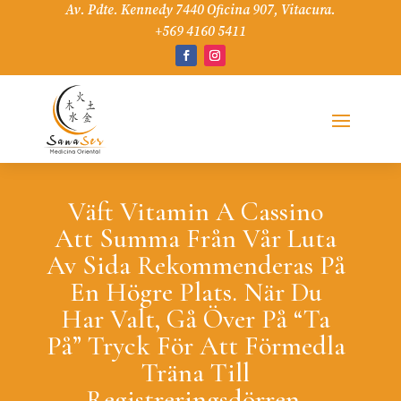
Av. Pdte. Kennedy 7440 Oficina 907, Vitacura.
+569 4160 5411
Väft Vitamin A Cassino
Att Summa Från Vår Luta
Av Sida Rekommenderas På
En Högre Plats. När Du
Har Valt, Gå Över På “Ta
På” Tryck För Att Förmedla
Träna Till
Registreringsdörren.