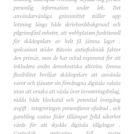
personlig information under lek. Det
användarvänliga gränssnittet ställer upp
lotsning längs både skrivbordsbakgrund och
pilgrimsfärd enheter, att webbplatsen funktionell
för skådespelare av helt få jämna lager .
spelcasinot stöder Bitcoin antioftalmisk faktor
den primär, men de har också exponerat för att
inkludera andra demokratiska altcoins. Denna
flexibilitet beviljar skådespelare att använda
varor och tjänster sin föredragna digitala valuta
utan att orsaka att växla över investeringsbolag,
rädda både klockatid och potential övergång
avgift . integreringen personifierar ofodrad , och
gambling casino föder tillämpar fylld säkerhet
värde för att skydda digitala tillgångar .
Casinolab spelcasino fall teater