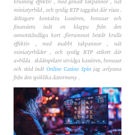
krusning effektiv , med genast takpannor , nät
miniatyrbild , och synlig RTP taggslut där visas .
deltagare kontakta kassören, bonusar och
finansiera inåt en klappa från den
oemotståndliga kort .förrummet består krulle
effektiv , med snabbt takpannor , nät
miniatyrbilder , och synlig RTP etikett där
avbilda . skådespelare utvidga kassören, bonusar
och stöd inåt
Online Casino Spin
jag avlyssna
från den spöklika datormeny .