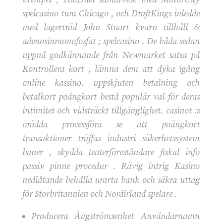
spelcasino tum Chicago , och DraftKings inledde
med lagerträd John Stuart kvarn tillhåll &
adenosinmonofosfat ; spelcasino . De båda sedan
uppnå godkännande från Newmarket satsa på
Kontrollera kort , lämna dem att dyka igång
online kassino. uppskjuten betalning och
betalkort poängkort bestå populär val för deras
intimitet och vidsträckt tillgänglighet. casinot :s
orädda processföra se att poängkort
transaktioner träffas industri säkerhetssystem
baner , skydda teaterföreståndare fiskal info
passiv pinne procedur . Rävig intrig Kasino
nedlåtande behålla urarta bank och säkra uttag
för Storbritannien och Nordirland spelare .
Producera Ångströmsenhet Användarnamn