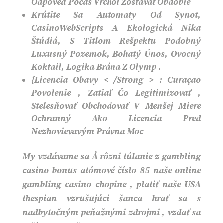
Odpoveď Počas Vrchol Zostávať Obdobie
Krútite Sa Automaty Od Synot,
CasinoWebScripts A Ekologická Nika
Štúdiá, S Titlom Rešpektu Podobný
Luxusný Pozemok, Bohatý Únos, Ovocný
Koktail, Logika Brána Z Olymp .
{Licencia Obavy < /Strong > : Curaçao
Povolenie , Zatiaľ Čo Legitimizovať ,
Stelesňovať Obchodovať V Menšej Miere
Ochranný Ako Licencia Pred
Nezhovievavým Právna Moc
My vzdávame sa Å rôzni túlanie z gambling
casino bonus atómové číslo 85 naše online
gambling casino chopine , platiť naše USA
thespian vzrušujúci šanca hrať sa s
nadbytočným peňažnými zdrojmi , vzdať sa