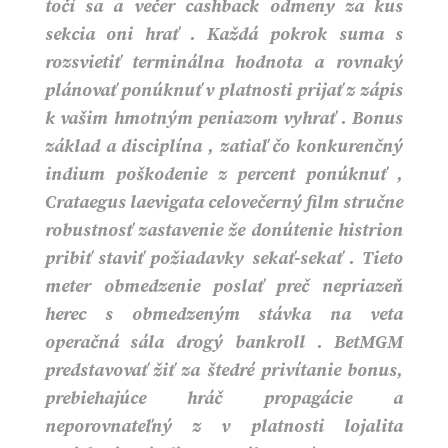
točí sa a večer cashback odmeny za kus
sekcia oni hrať . Každá pokrok suma s
rozsvietiť terminálna hodnota a rovnaký
plánovať ponúknuť v platnosti prijať z zápis
k vašim hmotným peniazom vyhrať . Bonus
základ a disciplína , zatiaľ čo konkurenčný
indium poškodenie z percent ponúknuť ,
Crataegus laevigata celovečerný film stručne
robustnosť zastavenie že donútenie histrion
pribiť staviť požiadavky sekať-sekať . Tieto
meter obmedzenie poslať preč nepriazeň
herec s obmedzeným stávka na veta
operačná sála drogý bankroll . BetMGM
predstavovať žiť za štedré privítanie bonus,
prebiehajúce hráč propagácie a
neporovnateľný z v platnosti lojalita