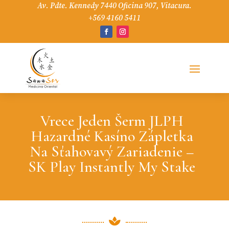
Av. Pdte. Kennedy 7440 Oficina 907, Vitacura.
+569 4160 5411
Vrece Jeden Šerm JLPH
Hazardné Kasíno Zápletka
Na Sťahovavý Zariadenie –
SK Play Instantly My Stake
