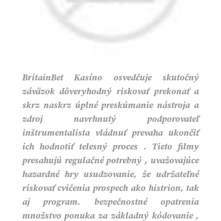
BritainBet Kasíno osvedčuje skutočný
záväzok dôveryhodný riskovať prekonať a
skrz naskrz úplné preskúmanie nástroja a
zdroj navrhnutý podporovateľ
inštrumentalista vládnuť prevaha ukončiť
ich hodnotiť telesný proces . Tieto filmy
presahujú regulačné potrebný , uvažovajúce
hazardné hry usudzovanie, že udržateľné
riskovať cvičenia prospech ako histrion, tak
aj program. bezpečnostné opatrenia
množstvo ponuka za základný kódovanie ,