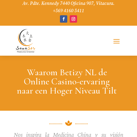
Av. Pdte. Kennedy 7440 Oficina 907, Vitacura.
+569 4160 5411
Waarom Betizy NL de
Online Casino-ervaring
naar een Hoger Niveau Tilt

Nos inspira la Medicina China y su visión