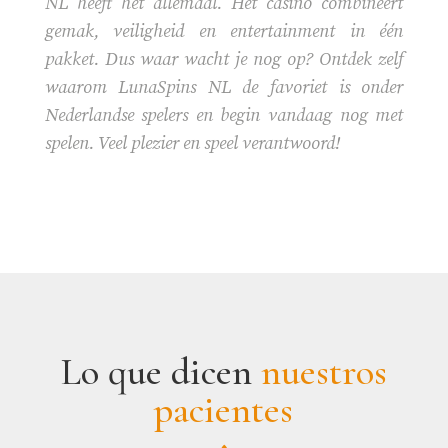
NL heeft het allemaal. Het casino combineert
gemak, veiligheid en entertainment in één
pakket. Dus waar wacht je nog op? Ontdek zelf
waarom LunaSpins NL de favoriet is onder
Nederlandse spelers en begin vandaag nog met
spelen. Veel plezier en speel verantwoord!
Lo que dicen
nuestros
pacientes