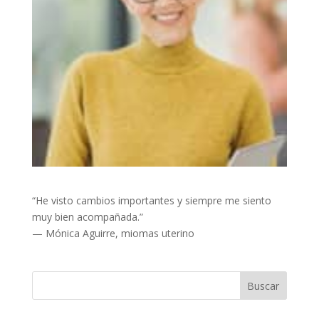
“He visto cambios importantes y siempre me siento
muy bien acompañada.”
— Mónica Aguirre, miomas uterino
Buscar